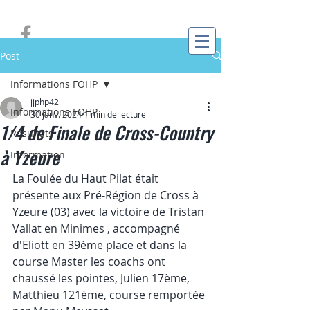
Post
Informations FOHP
jjphp42
Informations FOHP
30 janv. 2024
1 min de lecture
1/4 de Finale de Cross-Country
Résultats
à Yzeure
Information
La Foulée du Haut Pilat était 
présente aux Pré-Région de Cross à 
Yzeure (03) avec la victoire de Tristan 
Vallat en Minimes , accompagné 
d'Eliott en 39ème place et dans la 
course Master les coachs ont 
chaussé les pointes, Julien 17ème, 
Matthieu 121ème, course remportée 