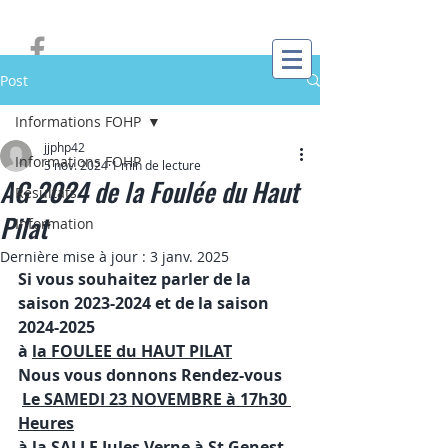
Post
Informations FOHP
jjphp42
Informations FOHP
5 nov. 2024
1 min de lecture
AG 2024 de la Foulée du Haut
Résultats
Pilat
Information
Dernière mise à jour :
3 janv. 2025
Si vous souhaitez parler de la 
saison 2023-2024 et de la saison 
2024-2025
à 
la FOULEE du HAUT PILAT
Nous vous donnons Rendez-vous
Le SAMEDI 23 NOVEMBRE à 17h30 
Heures
à la SALLE Jules Verne à St Genest 