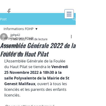
Post
Informations FOHP
jjphp42
Informations FOHP
5 nov. 2022
1 min de lecture
Assemblée Générale 2022 de la
Résultats
Foulée du Haut Pilat
Information
L’Assemblée Générale de la Foulée 
du Haut Pilat se tiendra le 
Vendredi 
25 Novembre 2022 à 18h30 à la 
salle Polyvalente de la Mairie de St 
Genest Malifaux
, ouvert à tous les 
licenciés et les parents des enfants 
licenciés.