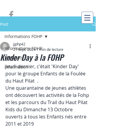
Post
Informations FOHP
jjphp42
Informations FOHP
21 sept. 2024
1 min de lecture
Kinder Day à la FOHP
Résultats
Jeudi dernier, c'était 'Kinder Day' 
Information
pour le groupe Enfants de la Foulée 
du Haut Pilat  .
Une quarantaine de jeunes athlètes 
ont découvert les activités de la Fohp 
et les parcours du Trail du Haut Pilat 
Kids du Dimanche 13 Octobre 
ouverts à tous les Enfants nés entre 
2011 et 2019