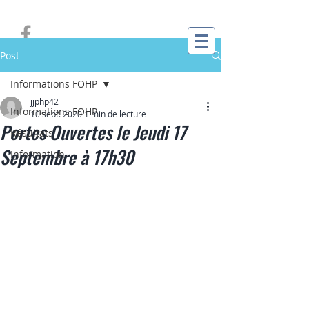
Post
Informations FOHP
jjphp42
Informations FOHP
10 sept. 2020
1 min de lecture
Portes Ouvertes le Jeudi 17
Résultats
Septembre à 17h30
Information