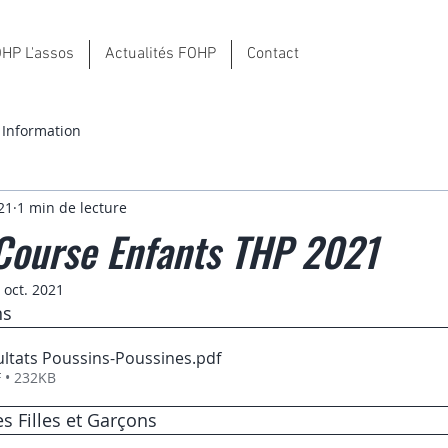
HP L'assos
Actualités FOHP
Contact
Information
21
1 min de lecture
Course Enfants THP 2021
 oct. 2021
ns
ltats Poussins-Poussines
.pdf
 • 232KB
 Filles et Garçons